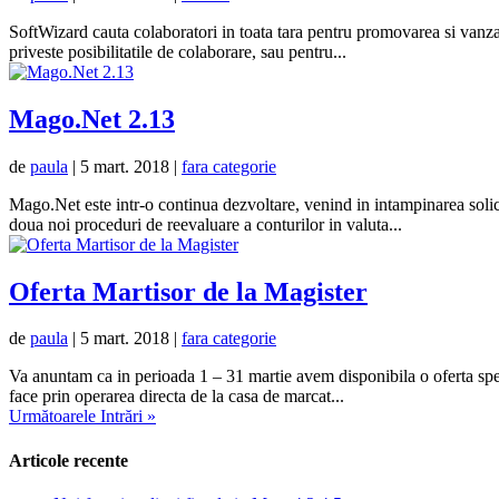
SoftWizard cauta colaboratori in toata tara pentru promovarea si vanzare
priveste posibilitatile de colaborare, sau pentru...
Mago.Net 2.13
de
paula
|
5 mart. 2018
|
fara categorie
Mago.Net este intr-o continua dezvoltare, venind in intampinarea solici
doua noi proceduri de reevaluare a conturilor in valuta...
Oferta Martisor de la Magister
de
paula
|
5 mart. 2018
|
fara categorie
Va anuntam ca in perioada 1 – 31 martie avem disponibila o oferta spec
face prin operarea directa de la casa de marcat...
Următoarele Intrări »
Articole recente