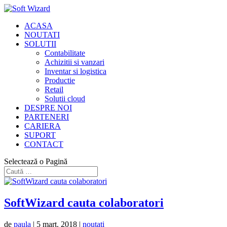
ACASA
NOUTATI
SOLUTII
Contabilitate
Achizitii si vanzari
Inventar si logistica
Productie
Retail
Solutii cloud
DESPRE NOI
PARTENERI
CARIERA
SUPORT
CONTACT
Selectează o Pagină
SoftWizard cauta colaboratori
de
paula
|
5 mart. 2018
|
noutati